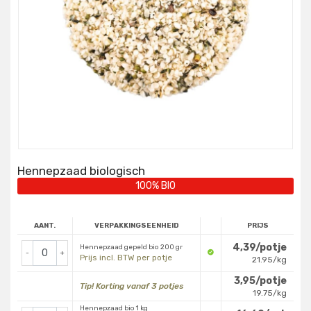
Hennepzaad biologisch
100% BIO
AANT.
VERPAKKINGSEENHEID
PRIJS
4,39/potje
Hennepzaad gepeld bio 200 gr
-
+
Prijs incl. BTW per potje
21.95/kg
3,95/potje
Tip! Korting vanaf 3 potjes
19.75/kg
Hennepzaad bio 1 kg