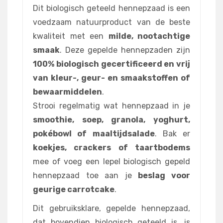
Dit biologisch geteeld hennepzaad is een
voedzaam natuurproduct van de beste
kwaliteit met een
milde, nootachtige
smaak
. Deze gepelde hennepzaden zijn
100% biologisch gecertificeerd en vrij
van kleur-, geur- en smaakstoffen of
bewaarmiddelen
.
Strooi regelmatig wat hennepzaad in je
smoothie, soep, granola, yoghurt,
pokébowl of maaltijdsalade
. Bak er
koekjes, crackers of taartbodems
mee of voeg een lepel biologisch gepeld
hennepzaad toe aan je
beslag voor
geurige carrotcake
.
Dit gebruiksklare, gepelde hennepzaad,
dat bovendien biologisch geteeld is, is