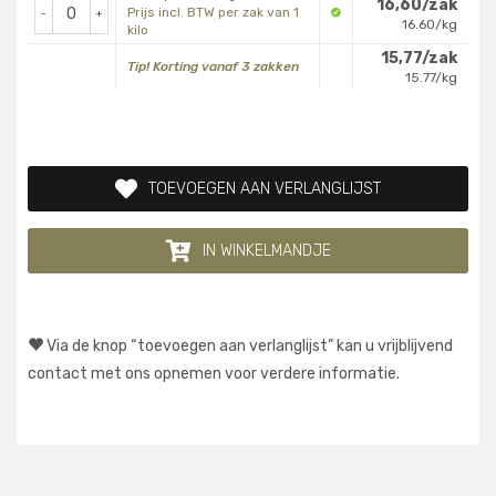
16,60/zak
Prijs incl. BTW per zak van 1
-
+
16.60/kg
kilo
15,77/zak
Tip! Korting vanaf 3 zakken
15.77/kg
TOEVOEGEN AAN VERLANGLIJST
IN WINKELMANDJE
Via de knop “toevoegen aan verlanglijst” kan u vrijblijvend
contact met ons opnemen voor verdere informatie.