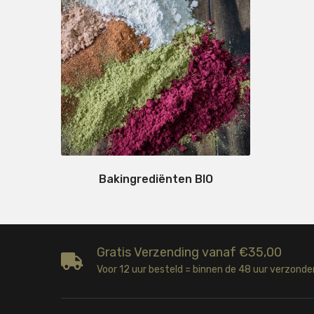
Bakingrediënten BIO
Gratis Verzending vanaf €35,00
Voor 12 uur besteld = binnen de 48 uur verzonde