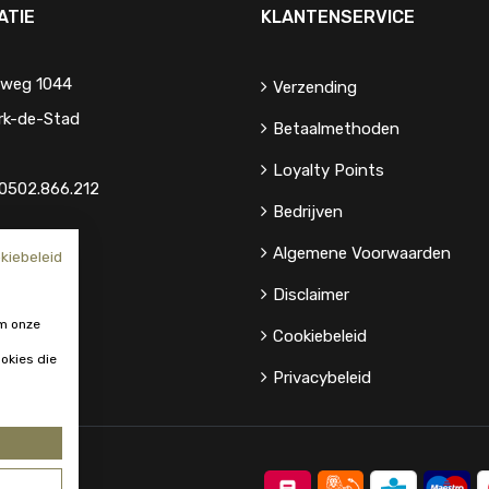
ATIE
KLANTENSERVICE
eweg 1044
Verzending
rk-de-Stad
Betaalmethoden
Loyalty Points
0502.866.212
Bedrijven
Algemene Voorwaarden
kiebeleid
Disclaimer
m onze
Cookiebeleid
okies die
Privacybeleid