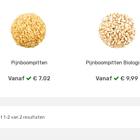
Pijnboompitten
Pijnboompitten Biolog
Vanaf
€ 7,02
Vanaf
€ 9,99
Bekijk alle verpakkingen
Bekijk alle verpakkin
nt
1
-
2
van
2
resultaten