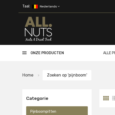
Skip to main content
Taal:
Nederlands
ONZE PRODUCTEN
ALLE 
Home
Zoeken op 'pijnboom'
Categorie
Pijnboompitten