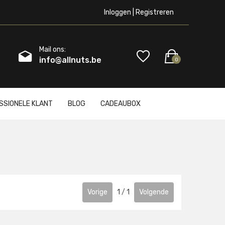
Inloggen | Registreren
Mail ons:
info@allnuts.be
0
SSIONELE KLANT
BLOG
CADEAUBOX
Vorige
1
/
1
Volgende