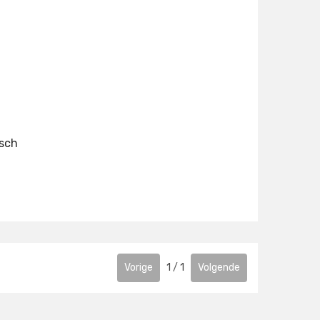
isch
gen
Vorige
1
/
1
Volgende