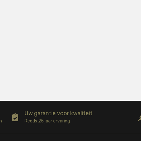
Uw garantie voor kwaliteit
n
Reeds 25 jaar ervaring