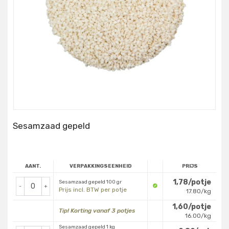
Sesamzaad gepeld
AANT.
VERPAKKINGSEENHEID
PRIJS
1,78/potje
Sesamzaad gepeld 100 gr
-
+
Prijs incl. BTW per potje
17.80/kg
1,60/potje
Tip! Korting vanaf 3 potjes
16.00/kg
Sesamzaad gepeld 1 kg