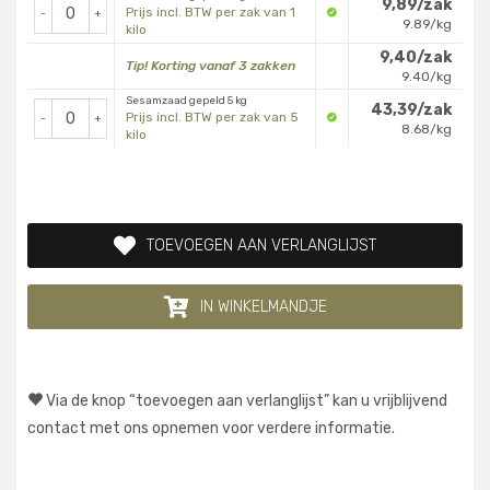
9,89/zak
Prijs incl. BTW per zak van 1
-
+
9.89/kg
kilo
9,40/zak
Tip! Korting vanaf 3 zakken
9.40/kg
Sesamzaad gepeld 5 kg
43,39/zak
Prijs incl. BTW per zak van 5
-
+
8.68/kg
kilo
TOEVOEGEN AAN VERLANGLIJST
IN WINKELMANDJE
Via de knop “toevoegen aan verlanglijst” kan u vrijblijvend
contact met ons opnemen voor verdere informatie.