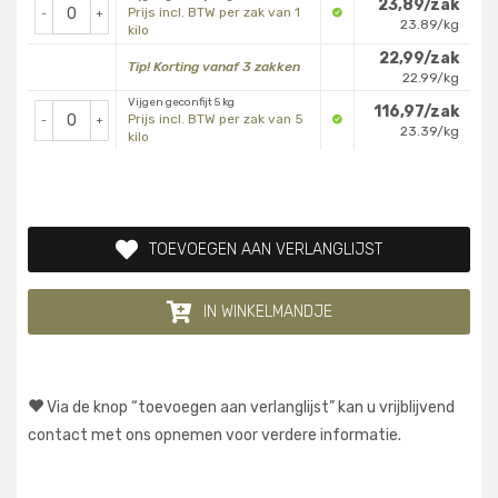
23,89/zak
Prijs incl. BTW per zak van 1
-
+
23.89/kg
kilo
22,99/zak
Tip! Korting vanaf 3 zakken
22.99/kg
Vijgen geconfijt 5 kg
116,97/zak
Prijs incl. BTW per zak van 5
-
+
23.39/kg
kilo
TOEVOEGEN AAN VERLANGLIJST
IN WINKELMANDJE
Via de knop “toevoegen aan verlanglijst” kan u vrijblijvend
contact met ons opnemen voor verdere informatie.