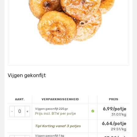
Vijgen gekonfijt
AANT.
VERPAKKINGSEENHEID
PRIJS
6,99/potje
Vijgen geconfijt 225 gr
-
+
Prijs incl. BTW per potje
31.07/kg
6,64/potje
Tip! Korting vanaf 3 potjes
29.51/kg
Vijgen geconfijt 1 kg