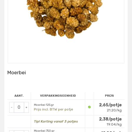
Moerbei
AANT.
VERPAKKINGSEENHEID
PRIJS
2,65/potje
Moerbei 125 gr
-
+
Prijs incl. BTW per potje
21.20/kg
2,38/potje
Tip! Korting vanaf 3 potjes
19.04/kg
Moerbei 750 gr