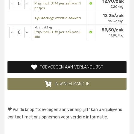
12,90/zak
Prijs incl. BTW per zak van 1
-
+
17.20/kg
potjes
12,25/zak
Tip! Korting vanaf 3 zakken
16.33/kg
Moerbei 5 kg
59,50/zak
Prijs incl. BTW per zak van 5
-
+
11.90/kg
kilo
TOEVOEGEN AAN VERLANGLIJST
IN WINKELMANDJE
Via de knop “toevoegen aan verlanglijst” kan u vrijblijvend
contact met ons opnemen voor verdere informatie.